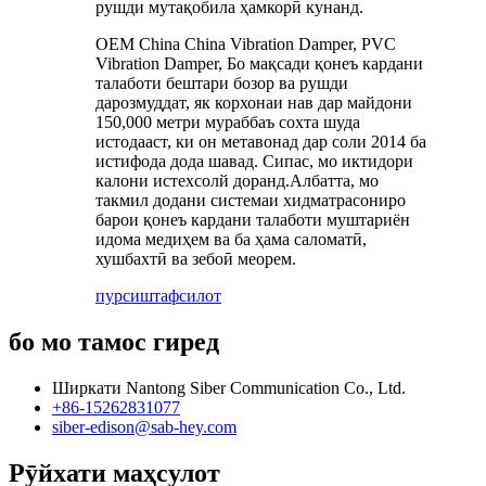
рушди мутақобила ҳамкорӣ кунанд.
OEM China China Vibration Damper, PVC
Vibration Damper, Бо мақсади қонеъ кардани
талаботи бештари бозор ва рушди
дарозмуддат, як корхонаи нав дар майдони
150,000 метри мураббаъ сохта шуда
истодааст, ки он метавонад дар соли 2014 ба
истифода дода шавад. Сипас, мо иктидори
калони истехсолй доранд.Албатта, мо
такмил додани системаи хидматрасониро
барои қонеъ кардани талаботи муштариён
идома медиҳем ва ба ҳама саломатӣ,
хушбахтӣ ва зебоӣ меорем.
пурсиш
тафсилот
бо мо тамос гиред
Ширкати Nantong Siber Communication Co., Ltd.
+86-15262831077
siber-edison@sab-hey.com
Рӯйхати маҳсулот