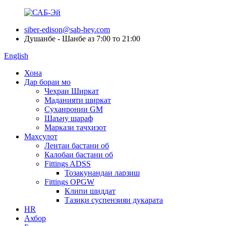
siber-edison@sab-hey.com
Душанбе - Шанбе аз 7:00 то 21:00
English
Хона
Дар бораи мо
Чеҳраи Ширкат
Маданияти ширкат
Суханронии GM
Шаъну шараф
Маркази таҷҳизот
Маҳсулот
Лентаи бастани об
Калобаи бастани об
Fittings ADSS
Тозакунандаи ларзиш
Fittings OPGW
Клипи шиддат
Тазиқи суспензияи дукарата
HR
Ахбор