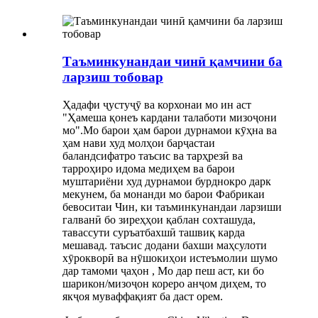
Таъминкунандаи чинӣ қамчини ба
ларзиш тобовар
Ҳадафи ҷустуҷӯ ва корхонаи мо ин аст
"Ҳамеша қонеъ кардани талаботи мизоҷони
мо".Мо барои ҳам барои дурнамои кӯҳна ва
ҳам нави худ молҳои барҷастаи
баландсифатро таъсис ва тарҳрезӣ ва
тарроҳиро идома медиҳем ва барои
муштариёни худ дурнамои бурднокро дарк
мекунем, ба монанди мо барои Фабрикаи
бевоситаи Чин, ки таъминкунандаи ларзиши
галванӣ бо зиреҳҳои қаблан сохташуда,
тавассути суръатбахшӣ ташвиқ карда
мешавад. таъсис додани бахши маҳсулоти
хӯрокворӣ ва нӯшокиҳои истеъмолии шумо
дар тамоми ҷаҳон , Мо дар пеш аст, ки бо
шарикон/мизоҷон кореро анҷом диҳем, то
якҷоя муваффақият ба даст орем.