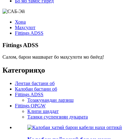
Бо мо тамос гиред
Хона
Маҳсулот
Fittings ADSS
Fittings ADSS
Салом, барои машварат бо маҳсулоти мо биёед!
Категорияҳо
Лентаи бастани об
Калобаи бастани об
Fittings ADSS
Тозакунандаи ларзиш
Fittings OPGW
Клипи шиддат
Тазиқи суспензияи дукарата