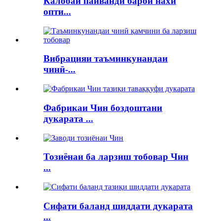
Калобаи пайвандӣ барои нахи
опти...
Вибрацияи таъминкунандаи
чинӣ-...
Фабрикаи Чин боздоштани
дукарата ...
Тозиёнаи ба ларзиш тобовар Чин
...
Сифати баланд шиддати дукарата
...