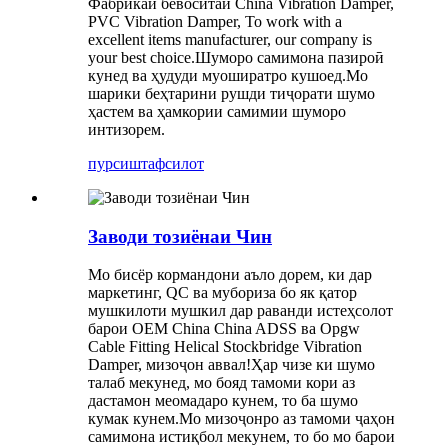
Фабрикаи бевоситаи China Vibration Damper,
PVC Vibration Damper, To work with a
excellent items manufacturer, our company is
your best choice.Шуморо самимона пазироӣ
кунед ва ҳудуди муоширатро кушоед.Мо
шарики беҳтарини рушди тиҷорати шумо
ҳастем ва ҳамкории самимии шуморо
интизорем.
пурсиш
тафсилот
Заводи тозиёнаи Чин
Мо бисёр кормандони аъло дорем, ки дар
маркетинг, QC ва мубориза бо як қатор
мушкилоти мушкил дар раванди истеҳсолот
барои OEM China China ADSS ва Opgw
Cable Fitting Helical Stockbridge Vibration
Damper, мизоҷон аввал!Ҳар чизе ки шумо
талаб мекунед, мо бояд тамоми кори аз
дастамон меомадаро кунем, то ба шумо
кумак кунем.Мо мизоҷонро аз тамоми ҷаҳон
самимона истиқбол мекунем, то бо мо барои