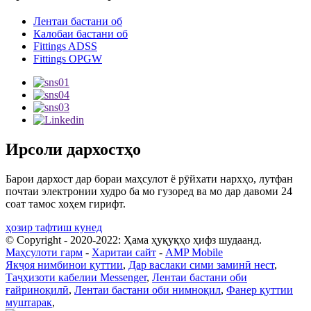
Лентаи бастани об
Калобаи бастани об
Fittings ADSS
Fittings OPGW
Ирсоли дархостҳо
Барои дархост дар бораи маҳсулот ё рӯйхати нархҳо, лутфан
почтаи электронии худро ба мо гузоред ва мо дар давоми 24
соат тамос хоҳем гирифт.
ҳозир тафтиш кунед
© Copyright - 2020-2022: Ҳама ҳуқуқҳо ҳифз шудаанд.
Маҳсулоти гарм
-
Харитаи сайт
-
AMP Mobile
Якҷоя нимбинои қуттии
,
Дар васлаки сими заминӣ нест
,
Таҷҳизоти кабелии Messenger
,
Лентаи бастани оби
ғайриноқилӣ
,
Лентаи бастани оби нимноқил
,
Фанер қуттии
муштарак
,