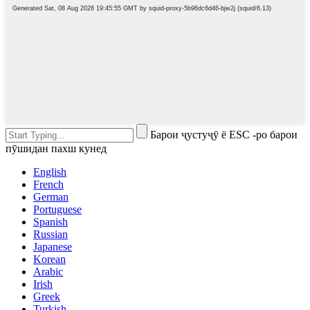
Барои ҷустуҷӯ ё ESC -ро барои
пӯшидан пахш кунед
English
French
German
Portuguese
Spanish
Russian
Japanese
Korean
Arabic
Irish
Greek
Turkish