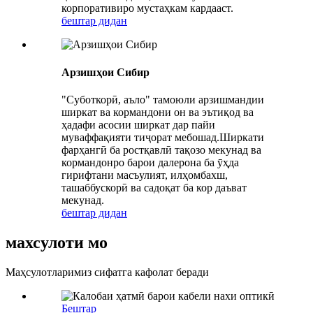
корпоративиро мустаҳкам кардааст.
бештар дидан
Арзишҳои Сибир
"Суботкорӣ, аъло" тамоюли арзишмандии
ширкат ва кормандони он ва эътиқод ва
ҳадафи асосии ширкат дар пайи
муваффақияти тиҷорат мебошад.Ширкати
фарҳангӣ ба ростқавлӣ тақозо мекунад ва
кормандонро барои далерона ба ӯҳда
гирифтани масъулият, илҳомбахш,
ташаббускорӣ ва садоқат ба кор даъват
мекунад.
бештар дидан
махсулоти мо
Маҳсулотларимиз сифатга кафолат беради
Бештар