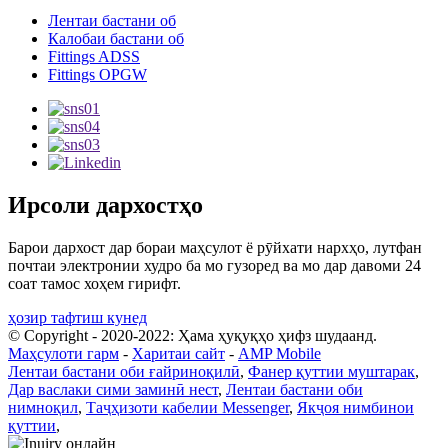
Лентаи бастани об
Калобаи бастани об
Fittings ADSS
Fittings OPGW
Ирсоли дархостҳо
Барои дархост дар бораи маҳсулот ё рӯйхати нархҳо, лутфан
почтаи электронии худро ба мо гузоред ва мо дар давоми 24
соат тамос хоҳем гирифт.
ҳозир тафтиш кунед
© Copyright - 2020-2022: Ҳама ҳуқуқҳо ҳифз шудаанд.
Маҳсулоти гарм
-
Харитаи сайт
-
AMP Mobile
Лентаи бастани оби ғайриноқилӣ
,
Фанер қуттии муштарак
,
Дар васлаки сими заминӣ нест
,
Лентаи бастани оби
нимноқил
,
Таҷҳизоти кабелии Messenger
,
Якҷоя нимбинои
қуттии
,