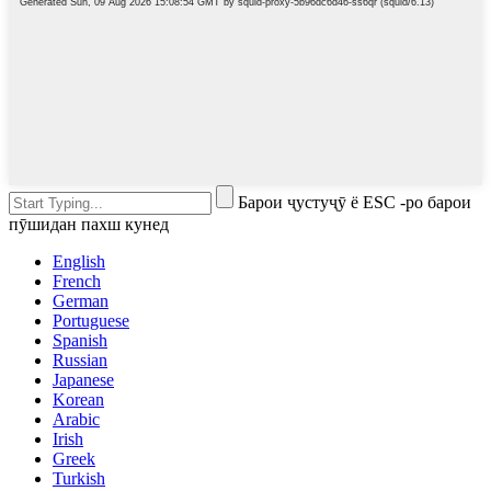
Барои ҷустуҷӯ ё ESC -ро барои
пӯшидан пахш кунед
English
French
German
Portuguese
Spanish
Russian
Japanese
Korean
Arabic
Irish
Greek
Turkish