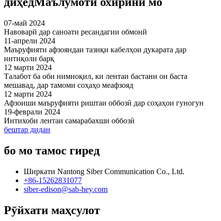
диҳед
Маълумоти охирини мо
07-май 2024
Навоварй дар саноати ресандагии обмонй
11-апрели 2024
Маъруфияти афзояндаи тазиқи кабелҳои дукарата дар
интиқоли барқ
12 марти 2024
Талабот ба оби нимноқил, ки лентаи бастани он баста
мешавад, дар тамоми соҳаҳо меафзояд
12 марти 2024
Афзоиши маъруфияти риштаи оббозӣ дар соҳаҳои гуногун
19-феврали 2024
Интихоби лентаи самарабахши оббозӣ
бештар дидан
бо мо тамос гиред
Ширкати Nantong Siber Communication Co., Ltd.
+86-15262831077
siber-edison@sab-hey.com
Рӯйхати маҳсулот