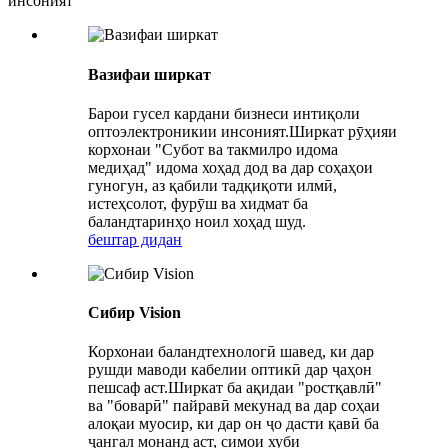
инсоният
Вазифаи ширкат
Барои гусел кардани бизнеси интиқоли
оптоэлектроникии инсоният.Ширкат рӯҳияи
корхонаи "Субот ва такмилро идома
медиҳад" идома хоҳад дод ва дар соҳаҳои
гуногун, аз қабили тадқиқоти илмӣ,
истеҳсолот, фурӯш ва хидмат ба
баландтаринҳо ноил хоҳад шуд.
бештар дидан
Сибир Vision
Корхонаи баландтехнологӣ шавед, ки дар
рушди маводи кабелии оптикӣ дар ҷаҳон
пешсаф аст.Ширкат ба ақидаи "ростқавлӣ"
ва "боварӣ" пайравӣ мекунад ва дар соҳаи
алоқаи муосир, ки дар он ҷо дасти қавӣ ба
ҷангал монанд аст, симои хуби