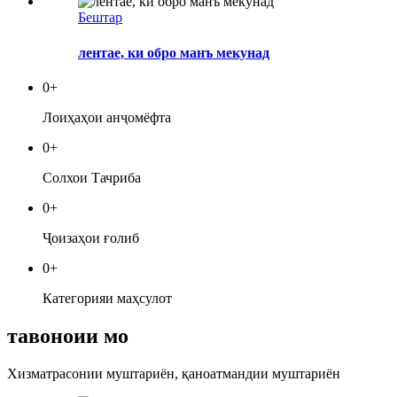
Бештар
лентае, ки обро манъ мекунад
0
+
Лоиҳаҳои анҷомёфта
0
+
Солхои Тачриба
0
+
Ҷоизаҳои ғолиб
0
+
Категорияи маҳсулот
тавоноии мо
Хизматрасонии муштариён, қаноатмандии муштариён