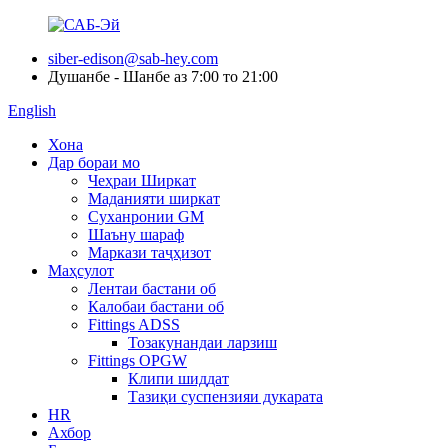
siber-edison@sab-hey.com
Душанбе - Шанбе аз 7:00 то 21:00
English
Хона
Дар бораи мо
Чеҳраи Ширкат
Маданияти ширкат
Суханронии GM
Шаъну шараф
Маркази таҷҳизот
Маҳсулот
Лентаи бастани об
Калобаи бастани об
Fittings ADSS
Тозакунандаи ларзиш
Fittings OPGW
Клипи шиддат
Тазиқи суспензияи дукарата
HR
Ахбор