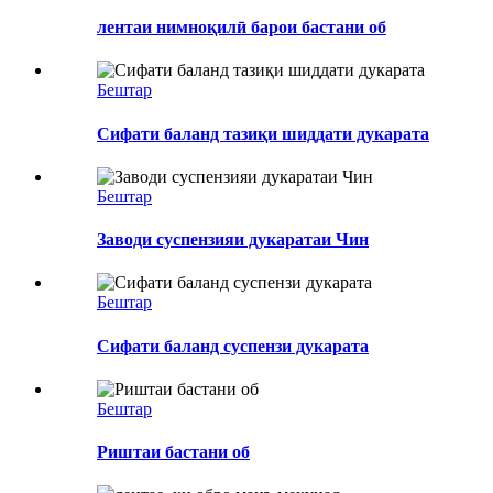
лентаи нимноқилӣ барои бастани об
Бештар
Сифати баланд тазиқи шиддати дукарата
Бештар
Заводи суспензияи дукаратаи Чин
Бештар
Сифати баланд суспензи дукарата
Бештар
Риштаи бастани об