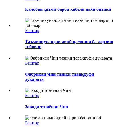
Калобаи ҳатмӣ барои кабели нахи оптикӣ
Бештар
Таъминкунандаи чинӣ қамчини ба ларзиш
тобовар
Бештар
Фабрикаи Чин тазиқи таваққуфи
дукарата
Бештар
Заводи тозиёнаи Чин
Бештар