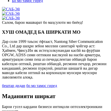
Бо мо тамос гиред
Салом, барои машварат бо маҳсулоти мо биёед!
ХУШ ОМАДЕД БА ШИРКАТИ МО
Дар соли 1999 таъсис ёфтааст, Nantong Siber Communication
Co., Ltd дар шаҳри зебои миллии санитарӣ ҷойгир аст:
Ҳаймен, Ҷянсу.Ин як истеҳсолкунандаи касбӣ ва фурӯши
OPGW, ADSS сими оптикии васлкунӣ ва насби арматура,
арматураҳои сими пеш аз печида;лентаи оббандӣ барои
кабелҳои оптикӣ, риштаи оббандӣ, ресмони печдор, ресмони
кандашавӣ, ресмони пуркунӣ, риштаи шишагӣ ва дигар
маводи кабели оптикӣ ва корхонаҳои муосири муосири
лавозимоти алоқа.
бештар дидан
бо мо тамос гиред
Маданияти ширкат
Барои гусел кардани бизнеси интиқоли оптоэлектроникии