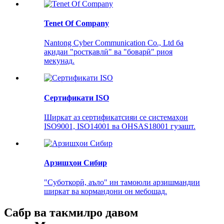
Tenet Of Company
Nantong Cyber ​​​​Communication Co., Ltd ба
ақидаи "ростқавлӣ" ва "боварӣ" риоя
мекунад.
Сертификати ISO
Ширкат аз сертификатсияи се системаҳои
ISO9001, ISO14001 ва OHSAS18001 гузашт.
Арзишҳои Сибир
"Суботкорӣ, аъло" ин тамоюли арзишмандии
ширкат ва кормандони он мебошад.
Сабр ва такмилро давом